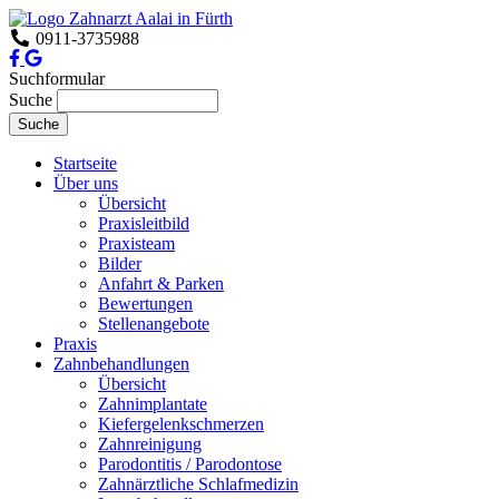
0911-3735988
Suchformular
Suche
Startseite
Über uns
Übersicht
Praxisleitbild
Praxisteam
Bilder
Anfahrt & Parken
Bewertungen
Stellenangebote
Praxis
Zahnbehandlungen
Übersicht
Zahnimplantate
Kiefergelenkschmerzen
Zahnreinigung
Parodontitis / Parodontose
Zahnärztliche Schlafmedizin